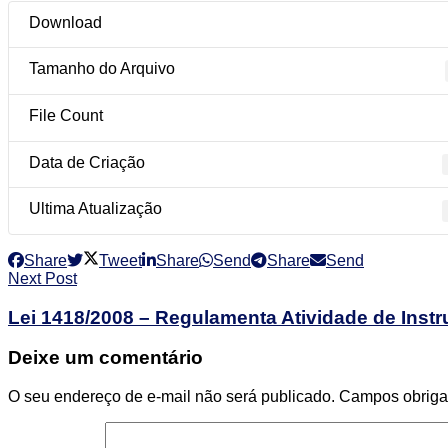
No Result
Download
View All Result
Tamanho do Arquivo
View All Result
File Count
Data de Criação
Ultima Atualização
Share
Tweet
Share
Send
Share
Send
Next Post
Lei 1418/2008 – Regulamenta Atividade de Instr
Deixe um comentário
O seu endereço de e-mail não será publicado.
Campos obriga