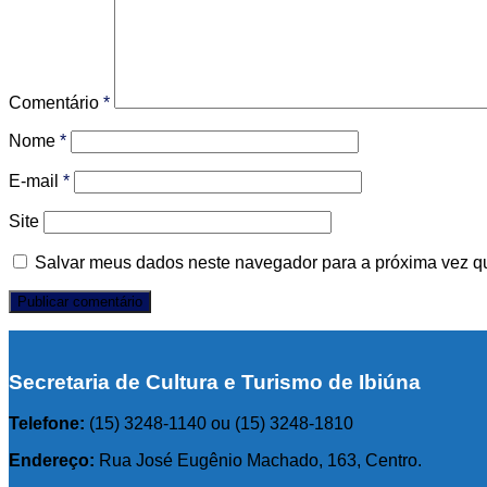
Comentário
*
Nome
*
E-mail
*
Site
Salvar meus dados neste navegador para a próxima vez q
Secretaria de Cultura e Turismo de Ibiúna
T
elefone:
(15) 3248-1140 ou (15) 3248-1810
Endereço:
Rua José Eugênio Machado, 163, Centro.