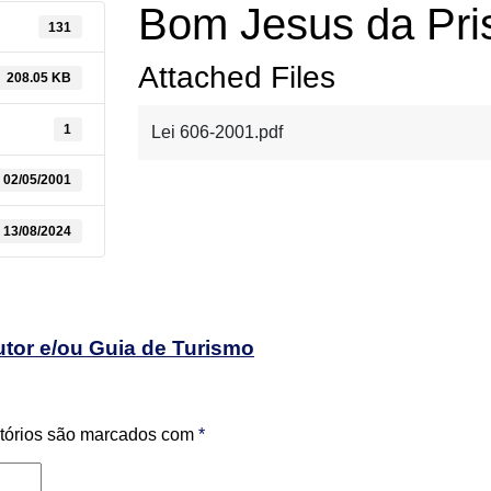
Bom Jesus da Pri
131
Attached Files
208.05 KB
1
Lei 606-2001.pdf
02/05/2001
13/08/2024
utor e/ou Guia de Turismo
tórios são marcados com
*