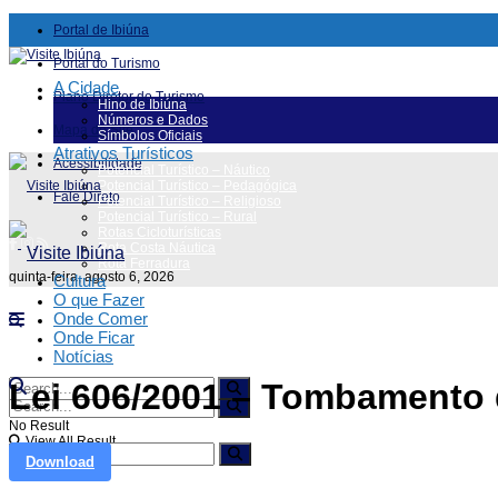
Portal de Ibiúna
Portal do Turismo
A Cidade
Plano Diretor do Turismo
Hino de Ibiúna
Números e Dados
Mapa do Site
Símbolos Oficiais
Atrativos Turísticos
Acessibilidade
Potencial Turístico – Náutico
Potencial Turístico – Pedagógica
Fale Direto
Potencial Turístico – Religioso
Potencial Turístico – Rural
Rotas Cicloturísticas
Rota Costa Náutica
Rota Ferradura
quinta-feira, agosto 6, 2026
Cultura
O que Fazer
Onde Comer
Onde Ficar
Notícias
Lei 606/2001 – Tombamento 
No Result
View All Result
No Result
Download