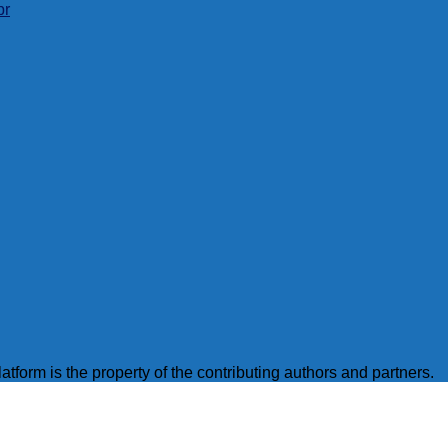
br
latform is the property of the contributing authors and partners.