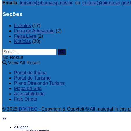
Emails:
turismo@ibiuna.sp.gov.br
ou
cultura@ibiuna.sp.gov.
Seções
Eventos
(17)
Feira de Artesanato
(2)
Feira Livre
(2)
Notícias
(20)
No Result
View All Result
Portal de Ibiúna
Portal do Turismo
Plano Diretor do Turismo
Mapa do Site
Acessibilidade
Fale Direto
© 2025
DIVITEC
- Copyright & Copyleft © All material in this p
A Cidade